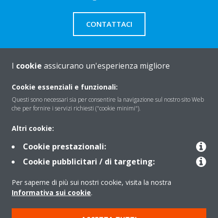
CONTATTACI
I
cookie
assicurano un'esperienza migliore
About Daikin
Cookie essenziali e funzionali:
Questi sono necessari sia per consentire la navigazione sul nostro sito Web
che per fornire i servizi richiesti ("cookie minimi").
Solutions
Altri cookie:
Cookie prestazionali:
Contact
Cookie pubblicitari / di targeting:
Per saperne di più sui nostri cookie, visita la nostra
Products
Informativa sui cookie
.