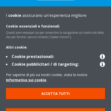
I
cookie
assicurano un'esperienza migliore
About Daikin
Cookie essenziali e funzionali:
Questi sono necessari sia per consentire la navigazione sul nostro sito Web
che per fornire i servizi richiesti ("cookie minimi").
Solutions
Altri cookie:
Cookie prestazionali:
Contact
Cookie pubblicitari / di targeting:
Per saperne di più sui nostri cookie, visita la nostra
Products
Informativa sui cookie
.
ACCETTA TUTTI
Copyright © Daikin
Note legali
Informativa sui cookie
Informativa sulla privacy