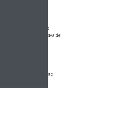
le variabili chiave tramite
iora la gestione complessiva del
ti operativi specifici. Questo