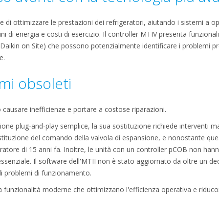
di ottimizzare le prestazioni dei refrigeratori, aiutando i sistemi a o
i di energia e costi di esercizio. Il controller MTIV presenta funzional
n Daikin on Site) che possono potenzialmente identificare i problemi 
e.
emi obsoleti
ò causare inefficienze e portare a costose riparazioni.
ione plug-and-play semplice, la sua sostituzione richiede interventi ma
stituzione del comando della valvola di espansione, e nonostante ques
geratore di 15 anni fa. Inoltre, le unità con un controller pCOB non hann
senziale. Il software dell'MTII non è stato aggiornato da oltre un dece
di problemi di funzionamento.
funzionalità moderne che ottimizzano l'efficienza operativa e riducon