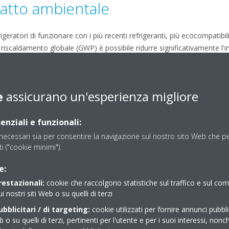
patto ambientale
geratori di funzionare con i più recenti refrigeranti, più ecocompatib
i riscaldamento globale (GWP) è possibile ridurre significativamente l'
 le rigorose normative sul GWP e ottimizza la sostenibilità, offrendo
e
assicurano un'esperienza migliore
 team tecnico
enziali e funzionali:
r gestire e diagnosticare tecnologie moderne. Con l’upgrade al controll
ecessari sia per consentire la navigazione sul nostro sito Web che per
uare la manutenzione in autonomia ai sistemi più avanzati. Ciò si traduc
sti ("cookie minimi").
estazioni del sistema e maggiore efficienza operativa.
e:
stione dei ricambi
restazionali:
cookie che raccolgono statistiche sul traffico e sul c
ui nostri siti Web o su quelli di terzi
bblicitari / di targeting:
cookie utilizzati per fornire annunci pubblic
a soluzione semplice e plug-and-play, supportata dalla pronta disponib
b o su quelli di terzi, pertinenti per l'utente e per i suoi interessi, nonc
pide, tempi di fermo ridotti e continuità operativa.