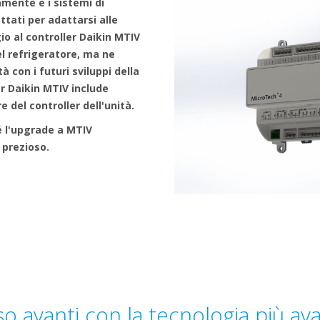
amente e i sistemi di
tati per adattarsi alle
io al controller Daikin MTIV
l refrigeratore, ma ne
à con i futuri sviluppi della
per Daikin MTIV include
 del controller dell'unità.
 l'upgrade a MTIV
prezioso.
 avanti con la tecnologia più av