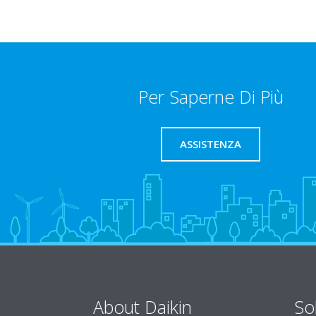
Per Saperne Di Più
ASSISTENZA
About Daikin
So