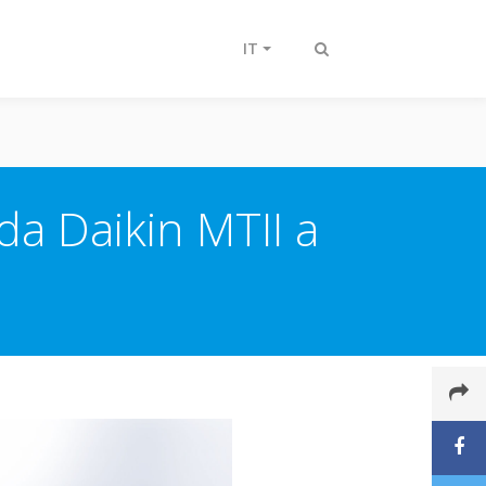
IT
Attiva/disattiva
ricerca
a Daikin MTII a