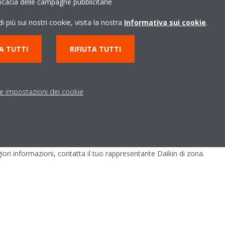
ficacia delle campagne pubblicitarie
nettività con Daikin on Site
i più sui nostri cookie, visita la nostra
Informativa sui cookie
.
rono una connettività migliorata, consentendo l'accesso diretto a tutti 
A TUTTI
RIFIUTA TUTTI
arecchiatura aggiuntiva. Ciò ottimizza il monitoraggio remoto e migl
le impostazioni dei cookie
lezione
atto è semplice e intuitivo, grazie anche a soluzioni su misura per requisi
 problemi e massimizza i vantaggi dell’upgrade.
ri informazioni, contatta il tuo rappresentante Daikin di zona.