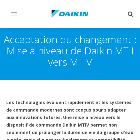
Afficher/masquer
Affi
navigation
rech
Acceptation du changement :
Mise à niveau de Daikin MTII
vers MTIV
Les technologies évoluent rapidement et les systèmes
de commande modernes sont conçus pour s’adapter
aux innovations futures. Une mise à niveau vers le
dispositif de commande Daikin MTIV permet non
seulement de prolonger la durée de vie du groupe d'eau
glacée, mais elle assure également sa compatibilité