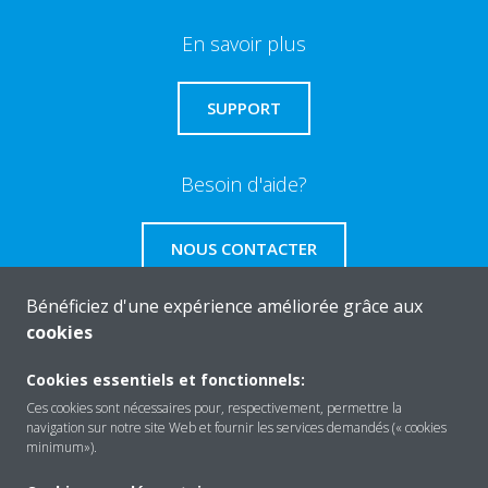
En savoir plus
SUPPORT
Besoin d'aide?
NOUS CONTACTER
Bénéficiez d'une expérience améliorée grâce aux
cookies
About Daikin
Cookies essentiels et fonctionnels:
Ces cookies sont nécessaires pour, respectivement, permettre la
navigation sur notre site Web et fournir les services demandés (« cookies
minimum»).
Solutions