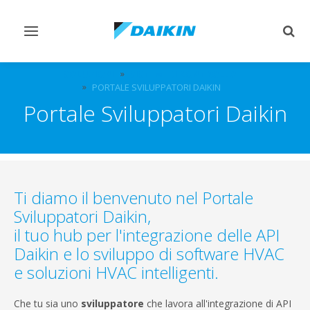
Attiva/disattiva
Attiv
navigazione
ricer
SOLUZIONI
SISTEMI DI CONTROLLO
PORTALE SVILUPPATORI DAIKIN
Portale Sviluppatori Daikin
Ti diamo il benvenuto nel Portale
Sviluppatori Daikin,
il tuo hub per l'integrazione delle API
Daikin e lo sviluppo di software HVAC
e soluzioni HVAC intelligenti.
Che tu sia uno
sviluppatore
che lavora all'integrazione di API