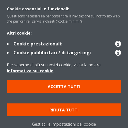
About Daikin
Cookie essenziali e funzionali:
Questi sono necessari sia per consentire la navigazione sul nostro sito Web
che per fornire i servizi richiesti ("cookie minimi").
Solutions
Altri cookie:
Cookie prestazionali:
Contact
Cookie pubblicitari / di targeting:
Per saperne di più sui nostri cookie, visita la nostra
Products
Informativa sui cookie
.
ACCETTA TUTTI
Copyright © Daikin
Note legali
Informativa sui cookie
Informativa sulla privacy
RIFIUTA TUTTI
Etica aziendale
Data Act
Gestisci le impostazioni dei cookie