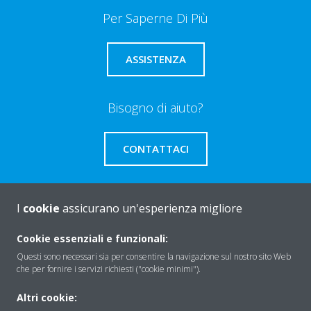
Per Saperne Di Più
ASSISTENZA
Bisogno di aiuto?
CONTATTACI
I
cookie
assicurano un'esperienza migliore
About Daikin
Cookie essenziali e funzionali:
Questi sono necessari sia per consentire la navigazione sul nostro sito Web
che per fornire i servizi richiesti ("cookie minimi").
Solutions
Altri cookie: