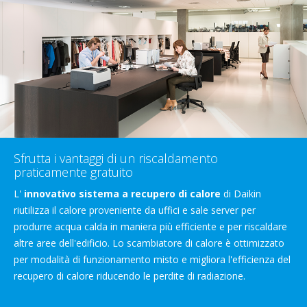
Sfrutta i vantaggi di un riscaldamento
praticamente gratuito
L'
innovativo sistema a recupero di calore
di Daikin
riutilizza il calore proveniente da uffici e sale server per
produrre acqua calda in maniera più efficiente e per riscaldare
altre aree dell'edificio. Lo scambiatore di calore è ottimizzato
per modalità di funzionamento misto e migliora l'efficienza del
recupero di calore riducendo le perdite di radiazione.