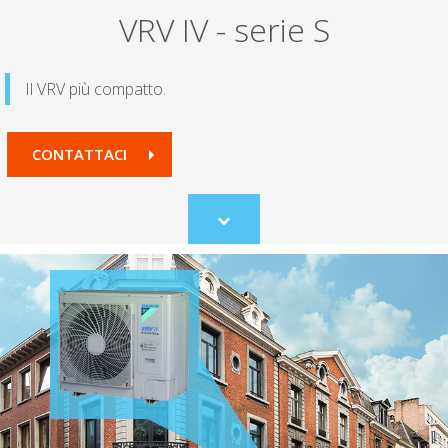
VRV IV - serie S
Il VRV più compatto.
CONTATTACI
Scroll
to
content