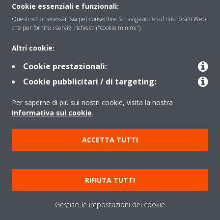
About Daikin
Cookie essenziali e funzionali:
Questi sono necessari sia per consentire la navigazione sul nostro sito Web
che per fornire i servizi richiesti ("cookie minimi").
Solutions
Altri cookie:
Cookie prestazionali:
Contact
Cookie pubblicitari / di targeting:
Per saperne di più sui nostri cookie, visita la nostra
Products
Informativa sui cookie
.
ACCETTA TUTTI
Copyright © Daikin
Note legali
Informativa sui cookie
Informativa sulla privacy
RIFIUTA TUTTI
Etica aziendale
Data Act
Gestisci le impostazioni dei cookie