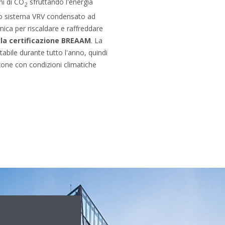
ni di CO
sfruttando l'energia
2
tro sistema VRV condensato ad
ica per riscaldare e raffreddare
lla certificazione BREAAM
. La
abile durante tutto l'anno, quindi
zone con condizioni climatiche