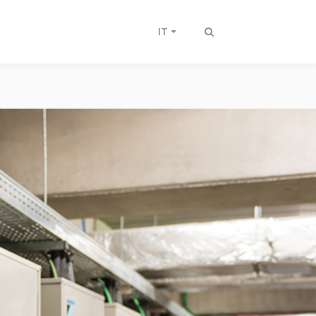
IT
Attiva/disattiva
ricerca