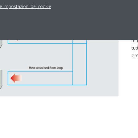
c
le impostazioni dei cookie
Un
per
mas
tut
cir