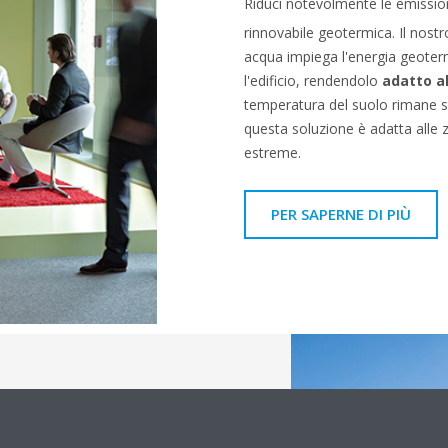
Riduci notevolmente le emissio
rinnovabile geotermica. Il nos
acqua impiega l'energia geoterm
l'edificio, rendendolo
adatto a
temperatura del suolo rimane st
questa soluzione è adatta alle 
estreme.
PER SAPERNE DI PIÙ