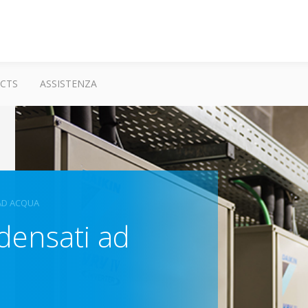
CTS
ASSISTENZA
AD ACQUA
densati ad