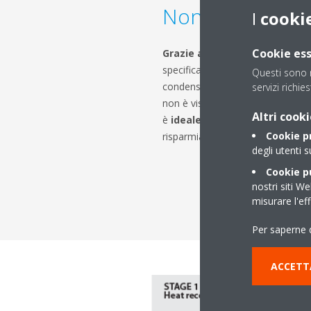
Non visibile dal
I
cooki
Cookie ess
Grazie al suo ingombro mini
specifica per
l'installazione in
Questi sono n
condensato ad acqua si integra p
servizi richie
non è visibile dalla strada. L'unit
Altri cooki
è
ideale per l'installazione s
Cookie p
risparmiare ulteriore spazio.
degli utenti s
Cookie pu
nostri siti We
misurare l'ef
Per saperne d
ACCETT