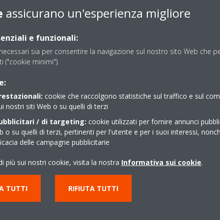
la strada
e
assicurano un'esperienza migliore
enziali e funzionali:
mo
e ad una progettazione
terna
, il sistema VRV
ecessari sia per consentire la navigazione sul nostro sito Web che per
erfettamente nell'architettura e
sti ("cookie minimi").
à è la più leggera sul mercato ed
e:
ovrapposta
in maniera da
restazionali:
cookie che raccolgono statistiche sul traffico e sul c
ui nostri siti Web o su quelli di terzi
bblicitari / di targeting:
cookie utilizzati per fornire annunci pubblic
b o su quelli di terzi, pertinenti per l'utente e per i suoi interessi, nonc
ficacia delle campagne pubblicitarie
i più sui nostri cookie, visita la nostra
Informativa sui cookie
.
A TUTTI
RIFIUTA TUTTI
R