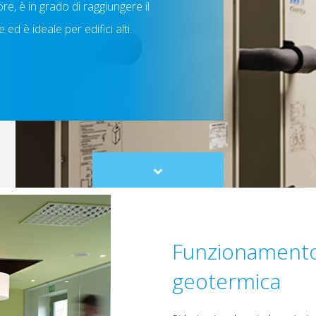
re, è in grado di raggiungere il
d è ideale per edifici alti.
Scroll
to
content
Funzionamento
geotermica