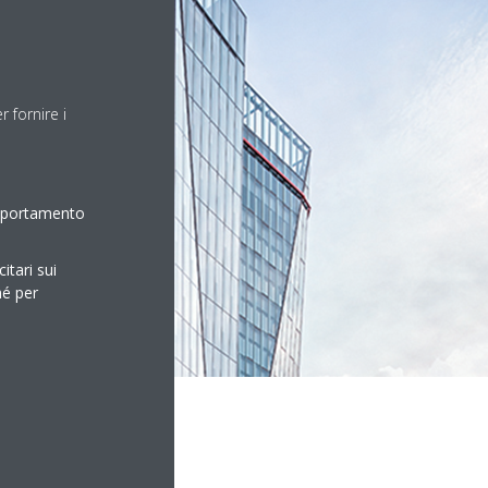
 fornire i
omportamento
itari sui
hé per
ecupero di