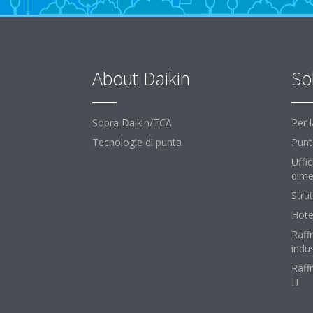
About Daikin
So
Sopra Daikin/TCA
Per 
Tecnologie di punta
Punt
Uffic
dime
Strut
Hote
Raff
indus
Raff
IT