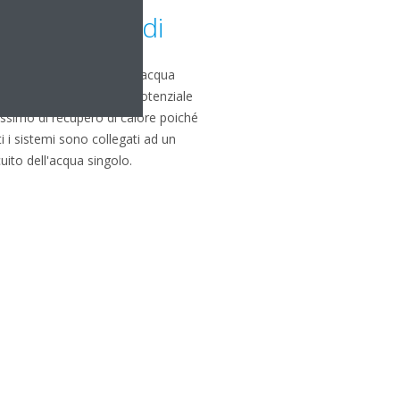
alore a 2 stadi
 sistema condensato ad acqua
mette di raggiungere il potenziale
simo di recupero di calore poiché
ti i sistemi sono collegati ad un
cuito dell'acqua singolo.