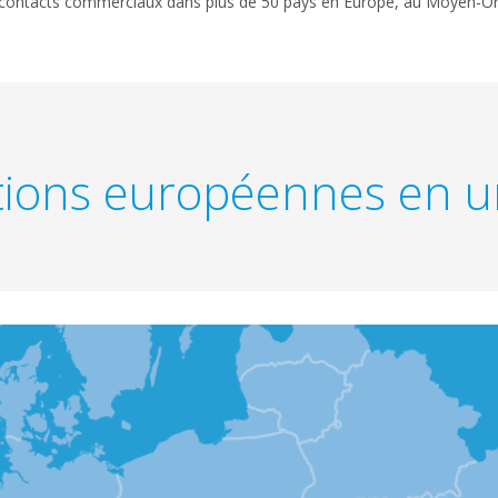
e contacts commerciaux dans plus de 50 pays en Europe, au Moyen-Ori
ations européennes en u