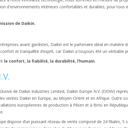
tion d'environnements intérieurs confortables et durables, pour tous 
mission de Daikin.
reprises avant-gardistes, Daikin est le partenaire idéal en matière d
confort et tranquillité d’esprit, car Daikin a toujours été un véritable 
nt
le confort, la fiabilité, la durabilité, l’humain
.
.V.
xclusive de Daikin Industries Limited, Daikin Europe N.V. (DENV) représ
es ventes Daikin en Europe, au Moyen-Orient et en Afrique. Outre so
nstallations européennes de production à Pilsen et à Brno en Républiq
e.
rope dispose d’un puissant réseau de vente composé de 24 filiales, 5 