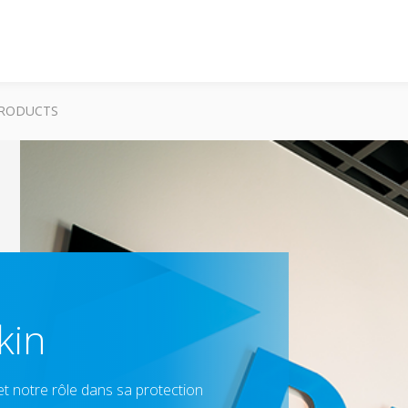
RODUCTS
kin
 et notre rôle dans sa protection