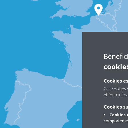
Bénéfic
cookie
Cookies es
Ces cookies 
et fournir l
Cookies s
Cookies 
comportement