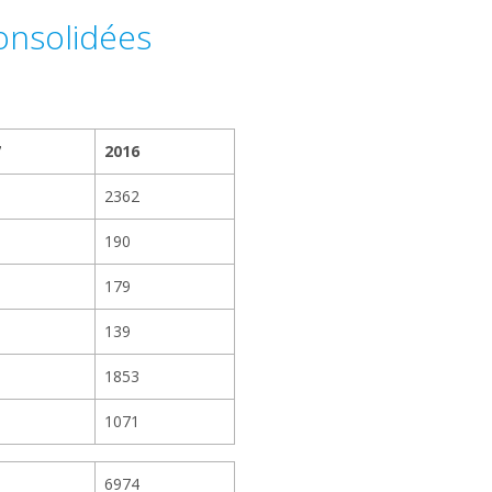
onsolidées
7
2016
6
2362
190
179
139
9
1853
3
1071
9
6974