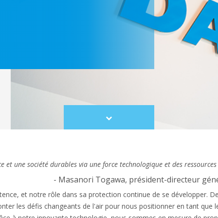
Scroll
to
content
e et une société durables via une force technologique et des ressource
- Masanori Togawa, président-directeur génér
istence, et notre rôle dans sa protection continue de se développer. 
er les défis changeants de l'air pour nous positionner en tant que le
râce à notre innovante technologie, nous sommes en mesure de prop