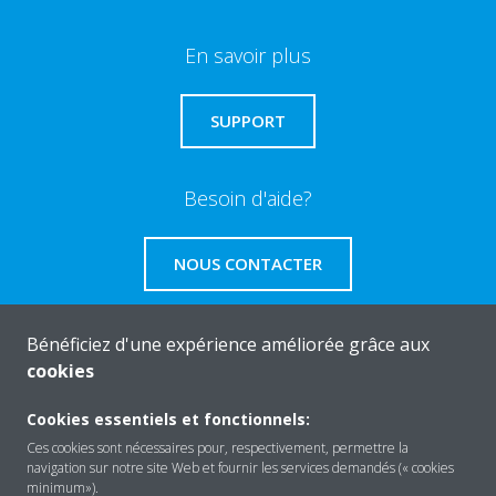
En savoir plus
SUPPORT
Besoin d'aide?
NOUS CONTACTER
Bénéficiez d'une expérience améliorée grâce aux
cookies
About Daikin
Cookies essentiels et fonctionnels:
Ces cookies sont nécessaires pour, respectivement, permettre la
navigation sur notre site Web et fournir les services demandés (« cookies
Solutions
minimum»).