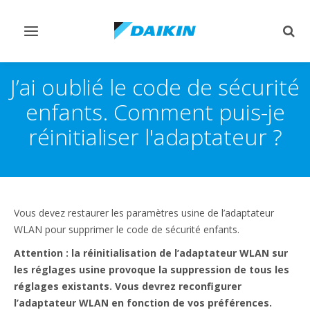
Afficher/masquer
Affi
navigation
rech
J’ai oublié le code de sécurité
enfants. Comment puis-je
réinitialiser l'adaptateur ?
Vous devez restaurer les paramètres usine de l’adaptateur
WLAN pour supprimer le code de sécurité enfants.
Attention : la réinitialisation de l’adaptateur WLAN sur
les réglages usine provoque la suppression de tous les
réglages existants. Vous devrez reconfigurer
l’adaptateur WLAN en fonction de vos préférences.