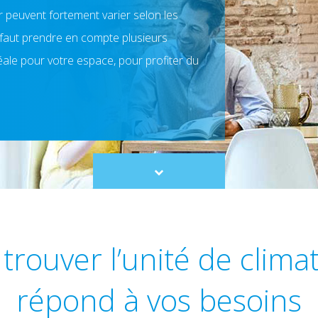
r peuvent fortement varier selon les
l faut prendre en compte plusieurs
déale pour votre espace, pour profiter du
Scroll
to
content
ouver l’unité de climat
répond à vos besoins