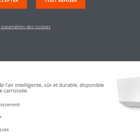
CCEPTER
TOUT REFUSER
européenne
+
s paramètres des cookies
 une application (standard)
e l’air intelligente, sûr et durable, disponible
e carrossée.
chissement
+
ossée