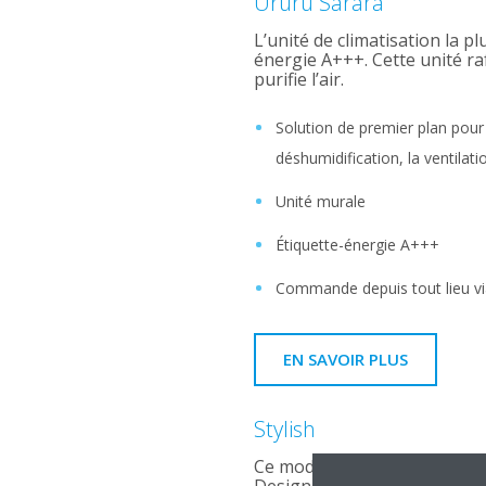
Ururu Sarara
L’unité de climatisation la 
énergie A+++. Cette unité raf
purifie l’air.
Solution de premier plan pour l
déshumidification, la ventilation
Unité murale
Étiquette-énergie A+++
Commande depuis tout lieu via
EN SAVOIR PLUS
Stylish
Ce modèle a été récompensé 