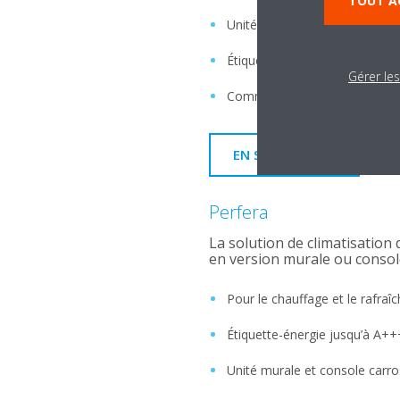
TOUT A
Unité murale de conception 
Étiquette-énergie jusqu’à A++
Gérer le
Commande depuis tout lieu via
EN SAVOIR PLUS
Perfera
La solution de climatisation d
en version murale ou consol
Pour le chauffage et le rafraî
Étiquette-énergie jusqu’à A++
Unité murale et console carr