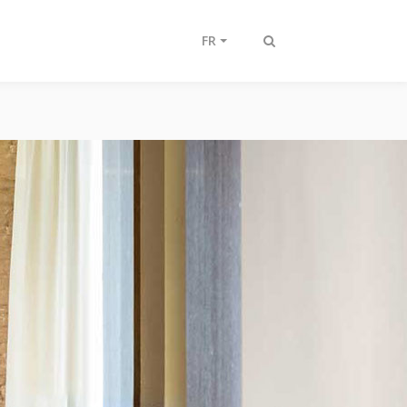
FR
Afficher/masquer
recherche