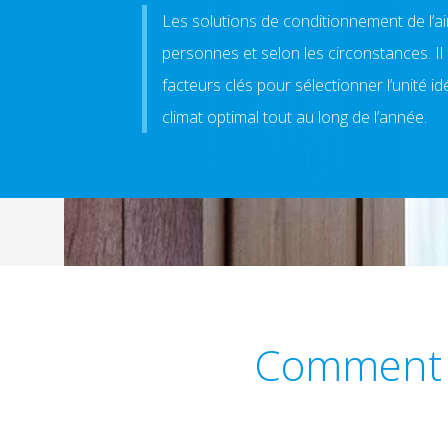
Les solutions de conditionnement de l’ai
personnes et selon les circonstances. I
facteurs clés pour sélectionner l’unité i
climat optimal tout au long de l’année.
Comment tr