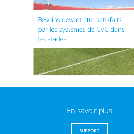
Besoins devant être satisfaits
par les systèmes de CVC dans
les stades
En savoir plus
SUPPORT