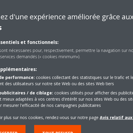
n innovant et ses fonctionnalités.
couleurs : design compact et fonctionnel adapté à
iez d'une expérience améliorée grâce au
s
sentiels et fonctionnels:
+
sont nécessaires pour, respectivement, permettre la navigation sur n
es services demandés (« cookies minimum»).
 une application (standard)
upplémentaires:
de performance:
cookies collectant des statistiques sur le trafic et l
 des utilisateurs sur notre site Web ou des sites Web tiers
ublicitaires / de ciblage:
cookies utilisés pour afficher des publicit
t mieux adaptées à vos centres d'intérêt sur nos sites Web ou des sit
r mesurer l'efficacité de nos campagnes publicitaires
rification de l’air avec une même unité.
ir plus sur nos cookies, rendez-vous sur notre page
Avis relatif au
ouleurs : élégante finition argent ou blanc cristal