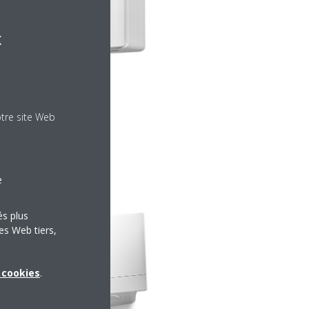
x
otre site Web
e
és plus
es Web tiers,
x cookies
.