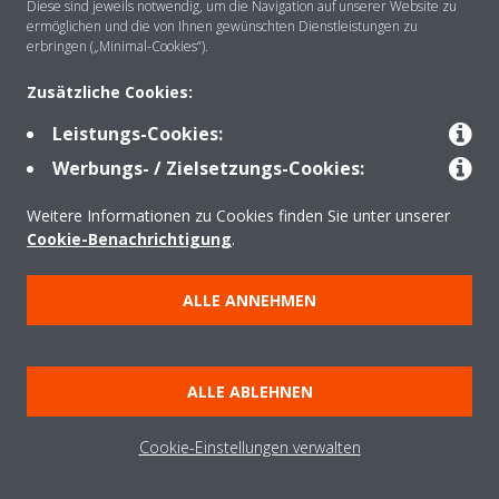
Diese sind jeweils notwendig, um die Navigation auf unserer Website zu
ermöglichen und die von Ihnen gewünschten Dienstleistungen zu
erbringen („Minimal-Cookies“).
Lösungen
Zusätzliche Cookies:
Leistungs-Cookies:
Kontakt
Werbungs- / Zielsetzungs-Cookies:
Weitere Informationen zu Cookies finden Sie unter unserer
Produkte
Cookie-Benachrichtigung
.
ALLE ANNEHMEN
Copyright © Daikin
Impressum und Nutzungsbedingungen
Hinweise zu Cookies
ALLE ABLEHNEN
Datenschutzerklärung
Unternehmensethik
Data Act
Cookie-Einstellungen verwalten