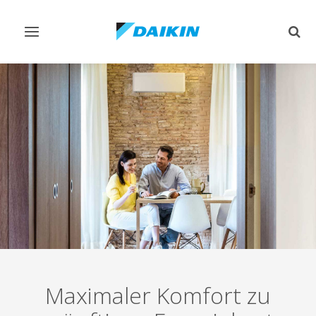
Navigation
Such
ein-/ausschalten
ein-
Maximaler Komfort zu