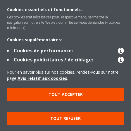
About Daikin
Cookies essentiels et fonctionnels:
Ces cookies sont nécessaires pour, respectivement, permettre la
navigation sur notre site Web et fournir les services demandés (« cookies
Solutions
minimum»).
Cookies supplémentaires:
Contact
Cookies de performance:
Cookies publicitaires / de ciblage:
Products
Pour en savoir plus sur nos cookies, rendez-vous sur notre
page
Avis relatif aux cookies
.
Copyright © Daikin
TOUT ACCEPTER
Mentions légales
Avis relatif aux cookies
Politique de confidentialité des données
Éthique de l'entreprise
TOUT REFUSER
Data Act