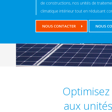
de constructions, nos unités de traitemen
climatique intérieur tout en réduisant co
NOUS CONTACTER
NOUS C
Optimisez 
aux unités