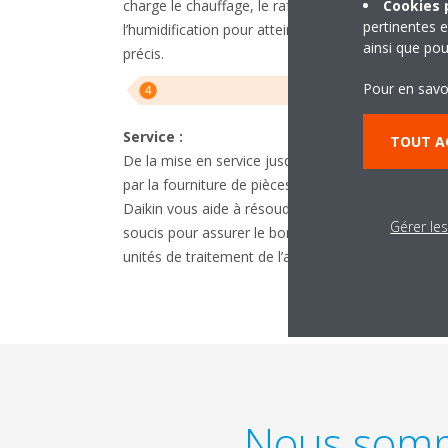
charge le chauffage, le rafraîchissement et
Cookies p
pertinentes e
l’humidification pour atteindre un niveau de confor
ainsi que pou
précis. ​
Pour en savo
Service :
TOUT A
De la mise en service jusqu’à l’entretien, en passa
par la fourniture de pièces de rechange, le réseau
Daikin vous aide à résoudre rapidement tous vos
Gérer le
soucis pour assurer le bon fonctionnement de vo
unités de traitement de l’air.
Nous somme