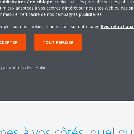
(E
ublicitaires / de ciblage:
cookies utilisés pour afficher des publicit
t mieux adaptées à vos centres d'intérêt sur nos sites Web ou des sit
t
à 
r mesurer l'efficacité de nos campagnes publicitaires
ir plus sur nos cookies, rendez-vous sur notre page
Avis relatif au
C
Éc
CCEPTER
TOUT REFUSER
nt
sy
Gr
so
s paramètres des cookies
s
ma
s à vos côtés, quel que