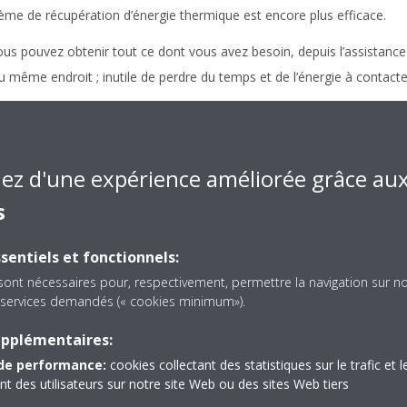
stème de récupération d’énergie thermique est encore plus efficace.
ous pouvez obtenir tout ce dont vous avez besoin, depuis l’assistance
au même endroit ; inutile de perdre du temps et de l’énergie à contacte
 et plus rapide
: Profitez d'un fonctionnement fiable, avec des c
e, tout en gagnant du temps et en réduisant les coûts de main-d’œuvre 
ien de vos systèmes.
iez d'une expérience améliorée grâce au
s
sentiels et fonctionnels:
sont nécessaires pour, respectivement, permettre la navigation sur n
es services demandés (« cookies minimum»).
upplémentaires:
U
de performance:
cookies collectant des statistiques sur le trafic et l
à
Co
 des utilisateurs sur notre site Web ou des sites Web tiers
vo