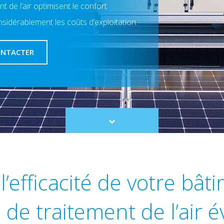
t de l’air optimisent le confort
nsidérablement les coûts d’exploitation.
ONTACTER
Scroll
to
content
l’efficacité de votre bât
 de traitement de l’air 