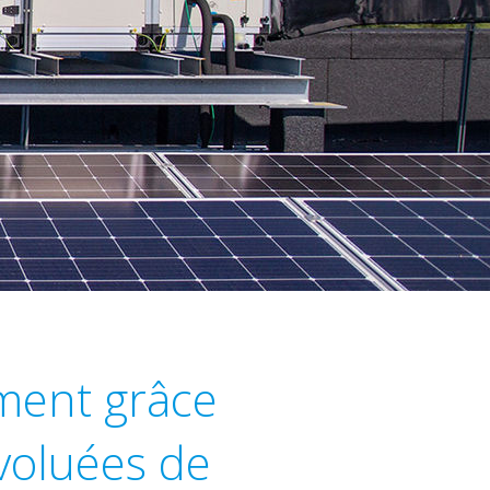
iment grâce
évoluées de