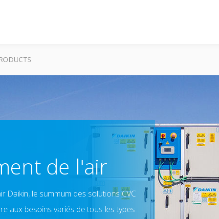
RODUCTS
ment de l'air
air Daikin, le summum des solutions CVC
e aux besoins variés de tous les types