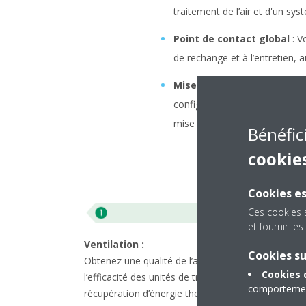
traitement de l’air et d'un sy
Point de contact global
: V
de rechange et à l’entretien, 
Mise en service plus facile
configurées et testées en usin
mise en service et de l’entret
Bénéfic
cookie
Cookies es
Ces cookies 
et fournir l
Ventilation :
Cookies s
Obtenez une qualité de l’air optimale grâce à
Cookies 
l’efficacité des unités de traitement de l’air Daikin 
comportement
récupération d’énergie thermique, qui prennent en