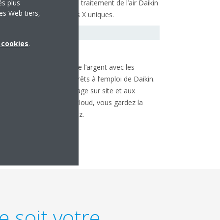
RA / VRV) et les unités de traitement de l’air Daikin
és plus
es Web tiers,
l’aide de nos commandes X uniques.
x cookies
.
ommande :
onomisez du temps et de l’argent avec les
stèmes de commande prêts à l’emploi de Daikin.
âce à la facilité de montage sur site et aux
lutions ancrées dans le cloud, vous gardez la
îtrise, où que vous soyez.
 soit votre