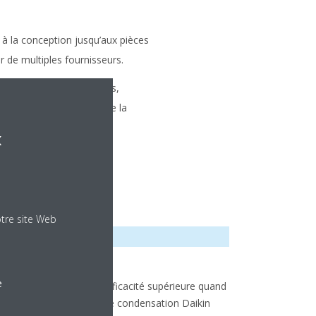
 à la conception jusqu’aux pièces
r de multiples fournisseurs.
ommandes pré-programmées,
lors de l’installation, de la
x
otre site Web
nité de condensation :
e
mpatibilité parfaite et efficacité supérieure quand
us associez les unités de condensation Daikin