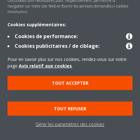
Ces cookies sont nécessaires pour, respectivement, permettre la
navigation sur notre site Web et fournir les services demandés (« cookies
Solutions
minimum»).
Cookies supplémentaires:
Contact
Cookies de performance:
Cookies publicitaires / de ciblage:
Products
Pour en savoir plus sur nos cookies, rendez-vous sur notre
page
Avis relatif aux cookies
.
Copyright © Daikin
TOUT ACCEPTER
Mentions légales
Avis relatif aux cookies
Politique de confidentialité des données
Éthique de l'entreprise
TOUT REFUSER
Data Act
Gérer les paramètres des cookies