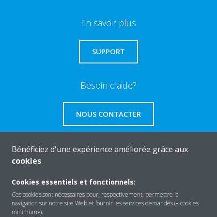
En savoir plus
SUPPORT
Besoin d'aide?
NOUS CONTACTER
Bénéficiez d'une expérience améliorée grâce aux
cookies
About Daikin
Cookies essentiels et fonctionnels:
Ces cookies sont nécessaires pour, respectivement, permettre la
navigation sur notre site Web et fournir les services demandés (« cookies
Solutions
minimum»).