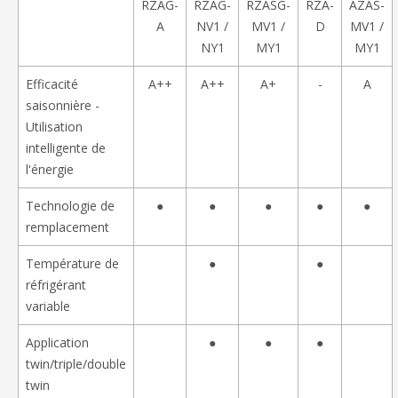
RZAG-
RZAG-
RZASG-
RZA-
AZAS-
A
NV1 /
MV1 /
D
MV1 /
NY1
MY1
MY1
Efficacité
A++
A++
A+
-
A
saisonnière -
Utilisation
intelligente de
l'énergie
Technologie de
●
●
●
●
●
remplacement
Température de
●
●
réfrigérant
variable
Application
●
●
●
twin/triple/double
twin