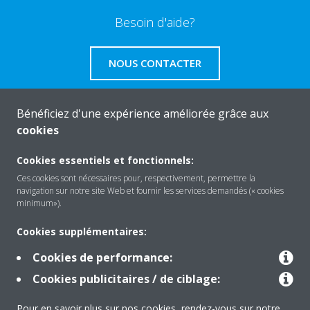
Besoin d'aide?
NOUS CONTACTER
Bénéficiez d'une expérience améliorée grâce aux
cookies
About Daikin
Cookies essentiels et fonctionnels:
Ces cookies sont nécessaires pour, respectivement, permettre la
navigation sur notre site Web et fournir les services demandés (« cookies
Solutions
minimum»).
Cookies supplémentaires:
Contact
Cookies de performance:
Cookies publicitaires / de ciblage:
Products
Pour en savoir plus sur nos cookies, rendez-vous sur notre