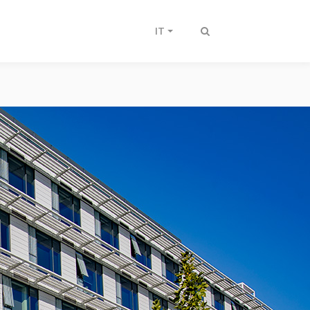
IT
Attiva/disattiva
ricerca