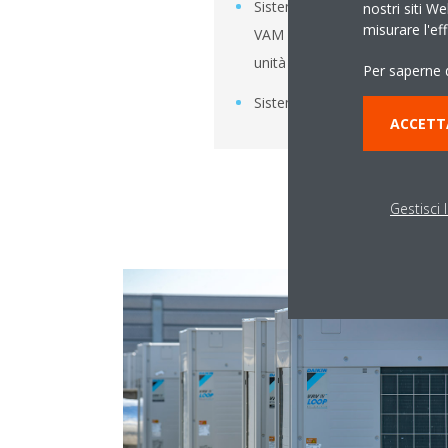
Sistemi di ventilazione (unità
nostri siti We
misurare l'ef
VAM a recupero di calore e
unità di trattamento dell'aria)
Per saperne d
Sistemi VRV IV e Sky Air
ACCETT
Gestisci 