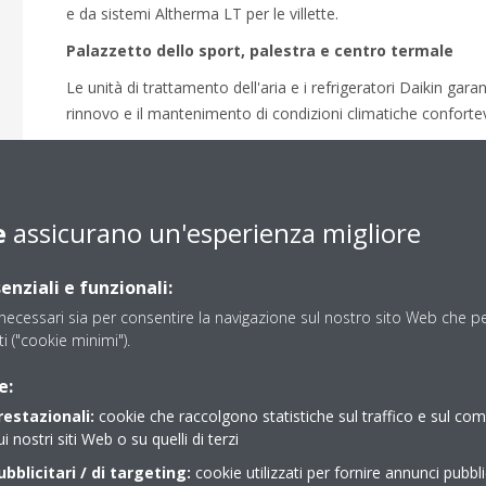
e da sistemi Altherma LT per le villette.
Palazzetto dello sport, palestra e centro termale
Le unità di trattamento dell'aria e i refrigeratori Daikin gara
rinnovo e il mantenimento di condizioni climatiche confortevol
Oltre a ciò, il Garitage Park include un asilo, una scuola, spa
dotati di soluzioni HVAC Daikin complete.
Oggi, il Garitage Park è il primo progetto di sviluppo multifu
e
assicurano un'esperienza migliore
orientale ad avere ottenuto il punteggio BREEAM "Excellent
enziali e funzionali:
ecessari sia per consentire la navigazione sul nostro sito Web che per
sti ("cookie minimi").
e:
restazionali:
cookie che raccolgono statistiche sul traffico e sul c
ui nostri siti Web o su quelli di terzi
bblicitari / di targeting:
cookie utilizzati per fornire annunci pubblic