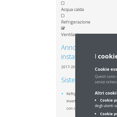
Acqua calda
Refrigerazione
Ventilazione
Anno di
I
cooki
installazione
2017-2021
Cookie ess
Questi sono n
Sistemi installati
servizi richie
Altri cooki
Refrigeratori piccoli con
Cookie p
Inverter condensati ad aria,
degli utenti s
con compressore Scroll
Cookie pu