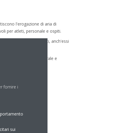
ntiscono l'erogazione di aria di
i per atleti, personale e ospiti.
zi commerciali e ristoranti, anch'essi
nzionale nell'Europa centrale e
".
 fornire i
omportamento
itari sui