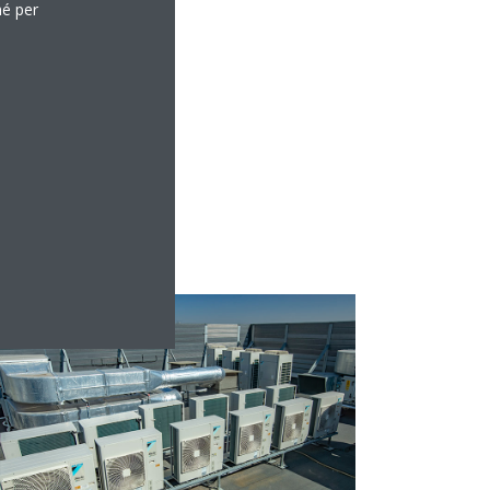
hé per