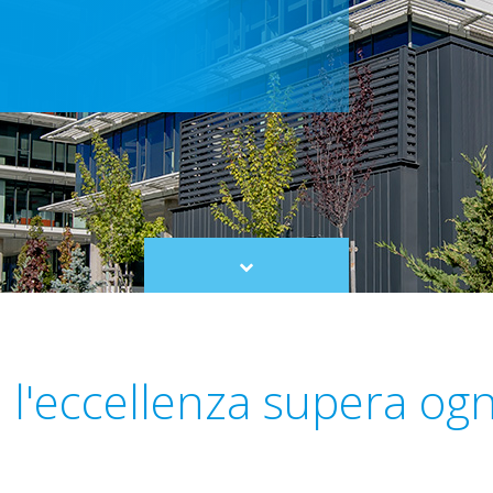
Scroll
to
content
l'eccellenza supera ogn