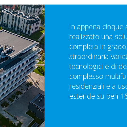
In appena cinque a
realizzato una so
completa in grado 
straordinaria variet
tecnologici e di d
complesso multifun
residenziali e a uso
estende su ben 1