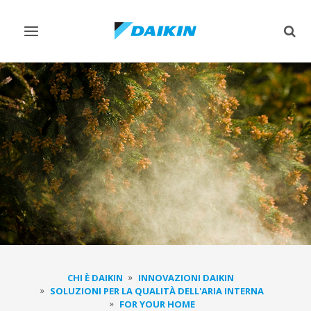
Attiva/disattiva
Attiv
navigazione
ricer
CHI È DAIKIN
INNOVAZIONI DAIKIN
SOLUZIONI PER LA QUALITÀ DELL'ARIA INTERNA
FOR YOUR HOME