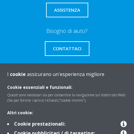
ASSISTENZA
Bisogno di aiuto?
CONTATTACI
I
cookie
assicurano un'esperienza migliore
About Daikin
Cookie essenziali e funzionali:
Questi sono necessari sia per consentire la navigazione sul nostro sito Web
che per fornire i servizi richiesti ("cookie minimi").
Solutions
Altri cookie:
Cookie prestazionali:
Contact
Cookie pubblicitari / di targeting: