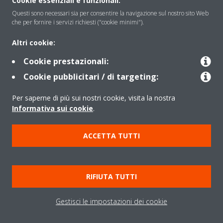
Cookie essenziali e funzionali:
Questi sono necessari sia per consentire la navigazione sul nostro sito Web
che per fornire i servizi richiesti ("cookie minimi").
Solutions
Altri cookie:
Cookie prestazionali:
Contact
Cookie pubblicitari / di targeting:
Per saperne di più sui nostri cookie, visita la nostra
Products
Informativa sui cookie
.
ACCETTA TUTTI
Copyright © Daikin
Note legali
Informativa sui cookie
Informativa sulla privacy
RIFIUTA TUTTI
Etica aziendale
Data Act
Gestisci le impostazioni dei cookie