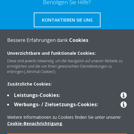
Benötigen Sie Hilfe?
KONTAKTIEREN SIE UNS
Bessere Erfahrungen dank
Cookies
Unverzichtbare und funktionale Cookies:
Über Daikin
Diese sind jeweils notwendig, um die Navigation auf unserer Website zu
ermöglichen und die von Ihnen gewünschten Dienstleistungen zu
erbringen („Minimal-Cookies“).
Lösungen
Zusätzliche Cookies:
Leistungs-Cookies:
Kontakt
Werbungs- / Zielsetzungs-Cookies:
Weitere Informationen zu Cookies finden Sie unter unserer
Produkte
Cookie-Benachrichtigung
.