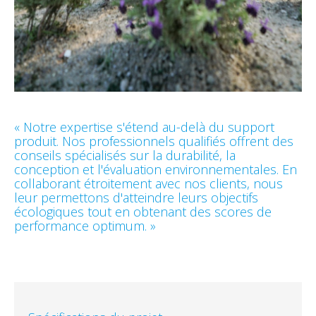
« Notre expertise s'étend au-delà du support
produit. Nos professionnels qualifiés offrent des
conseils spécialisés sur la durabilité, la
conception et l'évaluation environnementales. En
collaborant étroitement avec nos clients, nous
leur permettons d'atteindre leurs objectifs
écologiques tout en obtenant des scores de
performance optimum. »