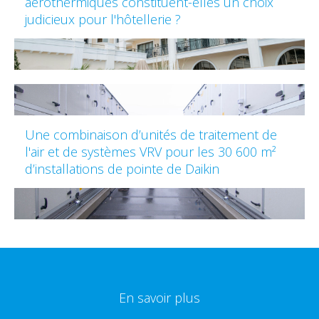
aérothermiques constituent-elles un choix
judicieux pour l'hôtellerie ?
Une combinaison d’unités de traitement de
l'air et de systèmes VRV pour les 30 600 m²
d’installations de pointe de Daikin
En savoir plus