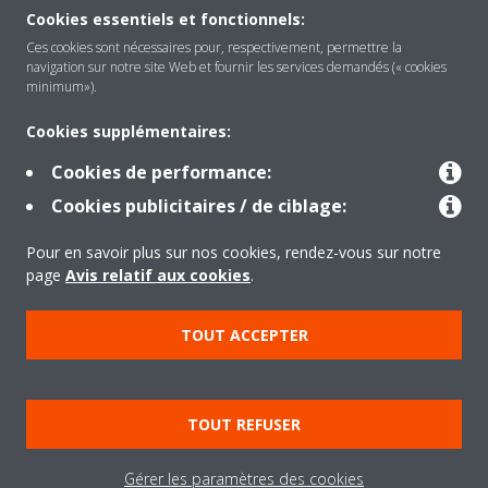
Cookies essentiels et fonctionnels:
Ces cookies sont nécessaires pour, respectivement, permettre la
navigation sur notre site Web et fournir les services demandés (« cookies
Solutions
minimum»).
Cookies supplémentaires:
Contact
Cookies de performance:
Cookies publicitaires / de ciblage:
Products
Pour en savoir plus sur nos cookies, rendez-vous sur notre
page
Avis relatif aux cookies
.
Copyright © Daikin
TOUT ACCEPTER
Mentions légales
Avis relatif aux cookies
Politique de confidentialité des données
Éthique de l'entreprise
TOUT REFUSER
Data Act
Gérer les paramètres des cookies