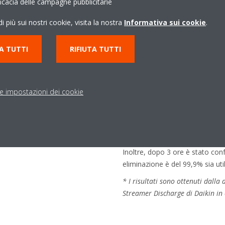
l’esecuzione dei
ficacia delle campagne pubblicitarie
i più sui nostri cookie, visita la nostra
Informativa sui cookie
.
es
A TUTTI
RIFIUTA TUTTI
r i test
r 1, 2, 3, 4, 8 ore e inoculando
le impostazioni dei cookie
ervato lo stato residuo
Il tasso di sopravvivenza dell’O
mpo di irradiazione con
con Streamer è dello 0,1% in cas
all'1,8% in caso di utilizzo di un
confermare un effetto di elimina
Inoltre, dopo 3 ore è stato conf
eliminazione è del 99,9% sia uti
* I risultati sono ottenuti dalla
Streamer Discharge di Daikin in 