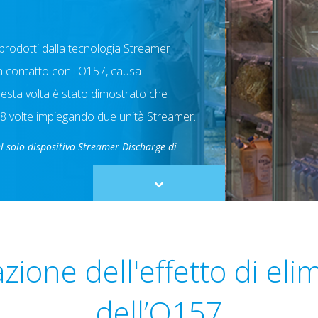
i prodotti dalla tecnologia Streamer
 contatto con l'O157, causa
questa volta è stato dimostrato che
 18 volte impiegando due unità Streamer.
el solo dispositivo Streamer Discharge di
Scroll
to
content
zione dell'effetto di eli
dell’O157