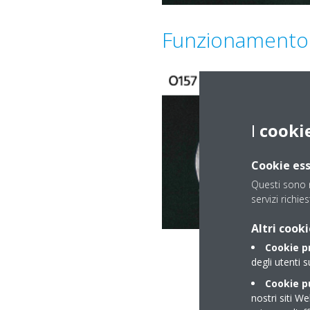
Funzionamento 
I
cooki
Cookie ess
Questi sono n
servizi richie
Altri cooki
Cookie p
degli utenti s
Cookie pu
nostri siti We