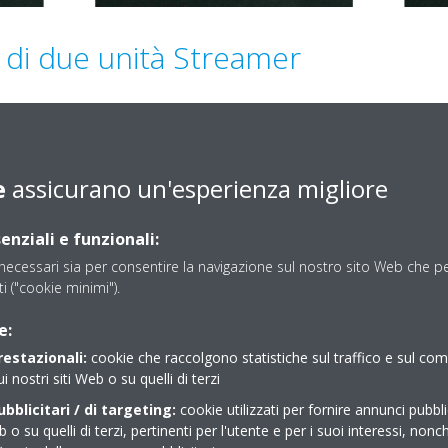
di due unità Streamer
e
assicurano un'esperienza migliore
enziali e funzionali:
ecessari sia per consentire la navigazione sul nostro sito Web che per
sti ("cookie minimi").
e:
restazionali:
cookie che raccolgono statistiche sul traffico e sul c
ui nostri siti Web o su quelli di terzi
bblicitari / di targeting:
cookie utilizzati per fornire annunci pubblic
b o su quelli di terzi, pertinenti per l'utente e per i suoi interessi, nonc