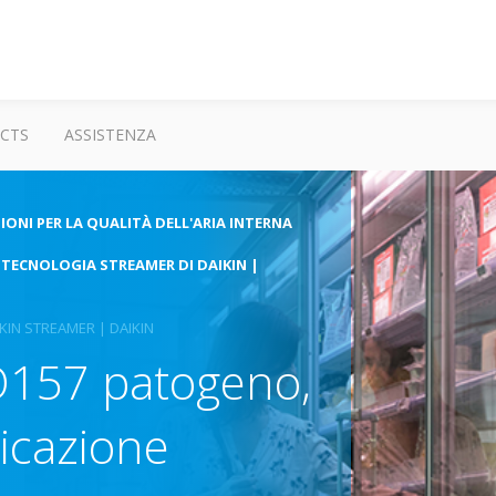
CTS
ASSISTENZA
ONI PER LA QUALITÀ DELL'ARIA INTERNA
A TECNOLOGIA STREAMER DI DAIKIN |
KIN STREAMER | DAIKIN
i O157 patogeno,
sicazione