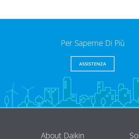
Per Saperne Di Più
ASSISTENZA
About Daikin
So