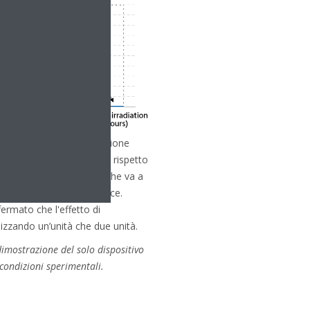
157 dopo 2 ore di irradiazione
o di utilizzo di due unità rispetto
a singola unità, risultato che va a
zione 18 volte più efficace.
ermato che l'effetto di
lizzando un’unità che due unità.
 dimostrazione del solo dispositivo
condizioni sperimentali.