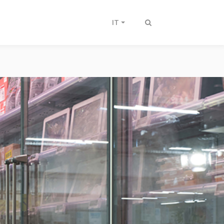
IT
Attiva/disattiva
ricerca