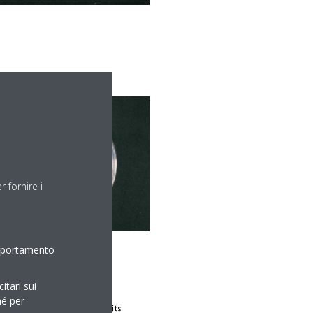
 fornire i
omportamento
itari sui
hé per