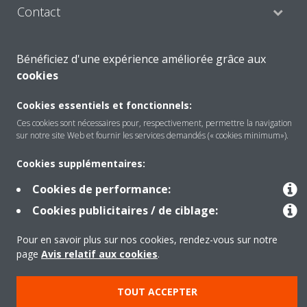
Contact
Bénéficiez d'une expérience améliorée grâce aux
Products
cookies
Cookies essentiels et fonctionnels:
Copyright © Daikin
Ces cookies sont nécessaires pour, respectivement, permettre la navigation
sur notre site Web et fournir les services demandés (« cookies minimum»).
Mentions légales
Avis relatif aux cookies
Politique de confidentialité des données
Éthique de l'entreprise
Cookies supplémentaires:
Data Act
Cookies de performance:
Cookies publicitaires / de ciblage:
Pour en savoir plus sur nos cookies, rendez-vous sur notre
page
Avis relatif aux cookies
.
TOUT ACCEPTER