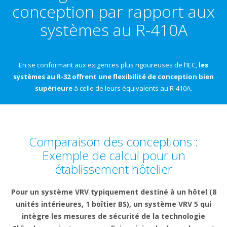
conception par rapport aux
systèmes au R-410A
En se conformant aux exigences plus rigoureuses de l’IEC,
les
systèmes au R-32 offrent une flexibilité de conception bien
supérieure
à celle de leurs équivalents au R-410A.
Comparaison des conceptions :
Exemple de calcul pour un
établissement hôtelier
Pour un système VRV typiquement destiné à un hôtel (8
unités intérieures, 1 boîtier BS), un système VRV 5 qui
intègre les mesures de sécurité de la technologie