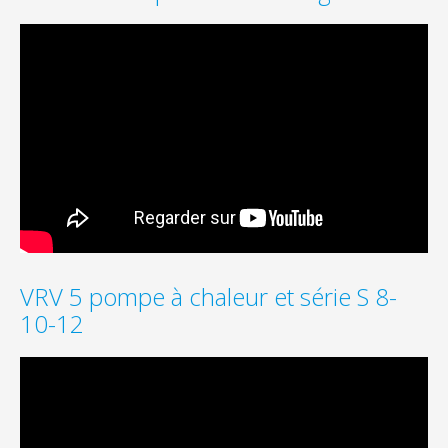
VRV 5 pompe à chaleur et série S 8-
10-12