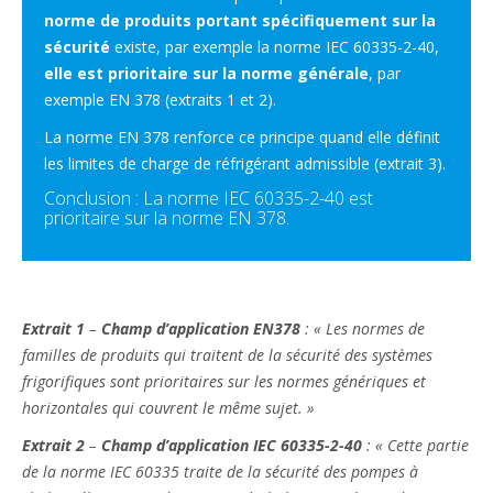
norme de produits portant spécifiquement sur la
sécurité
existe, par exemple la norme IEC 60335-2-40,​
elle est prioritaire sur la norme générale
, par
exemple EN 378 (extraits 1 et 2).​
La norme EN 378 renforce ce principe quand elle définit
les limites de charge de réfrigérant admissible (extrait 3).
Conclusion : La norme IEC 60335-2-40 est
prioritaire sur la norme EN 378.​
Extrait 1
–
Champ d’application EN378
: « Les normes de
familles de produits qui traitent de la sécurité des systèmes
frigorifiques sont prioritaires sur les normes génériques et
horizontales qui couvrent le même sujet. »
Extrait 2
–
Champ d’application IEC 60335-2-40
: « Cette partie
de la norme IEC 60335 traite de la sécurité des pompes à