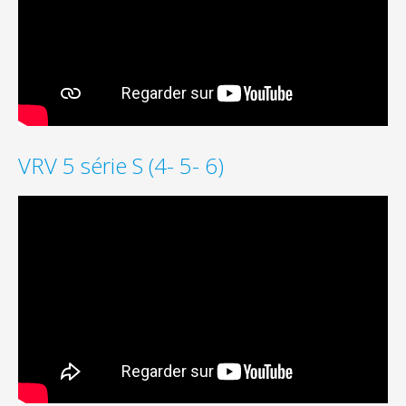
VRV 5 série S (4- 5- 6)