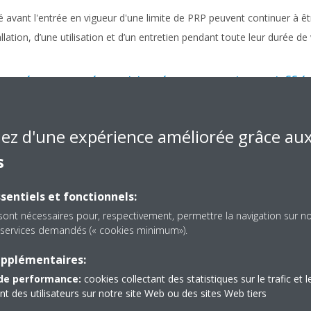
 avant l'entrée en vigueur d'une limite de PRP peuvent continuer à être
lation, d’une utilisation et d’un entretien pendant toute leur durée de 
igérants équilibrés pour les diff
iez d'une expérience améliorée grâce au
choisir le réfrigérant adapté à chaque application, en équilibrant la sécu
s
ût sur tout le cycle de vie du produit, en assurant en permanence la 
sentiels et fonctionnels:
upe de tout
sont nécessaires pour, respectivement, permettre la navigation sur n
es services demandés (« cookies minimum»).
 des questions pour beaucoup d’utilisateurs, telles que « À quoi dois-j
roduits peuvent être installés ? ».
upplémentaires:
s préoccupations en assurant la pleine conformité de chacun de nos 
de performance:
cookies collectant des statistiques sur le trafic et l
e nous vous proposons peuvent être commercialisés, utilisés, entretenu
 des utilisateurs sur notre site Web ou des sites Web tiers
cis.