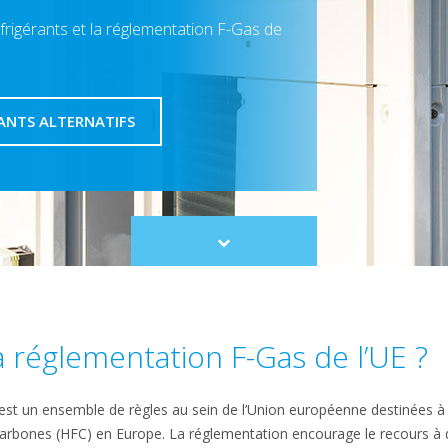
frigérants et la réglementation F-Gas de
RANTS ALTERNATIFS
Scroll
to
content
 réglementation F-Gas de l’UE ?​
est un ensemble de règles au sein de l’Union européenne destinées à c
bones (HFC) en Europe. La réglementation encourage le recours à de