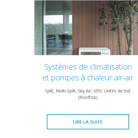
Systèmes de climatisation
et pompes à chaleur air-air
Split, Multi-Split, Sky Air, VRV, Unités de toit
(Rooftop​)
LIRE LA SUITE