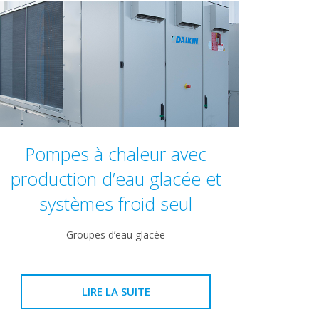
Pompes à chaleur avec
production d’eau glacée et
systèmes froid seul
Groupes d’eau glacée
LIRE LA SUITE