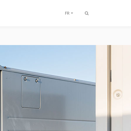
FR
Afficher/masquer
recherche