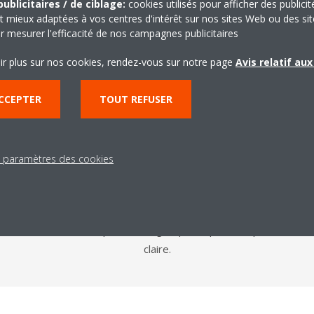
ublicitaires / de ciblage:
cookies utilisés pour afficher des publicit
t mieux adaptées à vos centres d'intérêt sur nos sites Web ou des sit
r mesurer l'efficacité de nos campagnes publicitaires
ir plus sur nos cookies, rendez-vous sur notre page
Avis relatif au
CCEPTER
TOUT REFUSER
emble des produits et c
respectifs
s paramètres des cookies
ertorié par groupes de produits les interdictions et exigences sp
. Il vous suffit de cliquer sur un groupe de produits pour obten
claire.