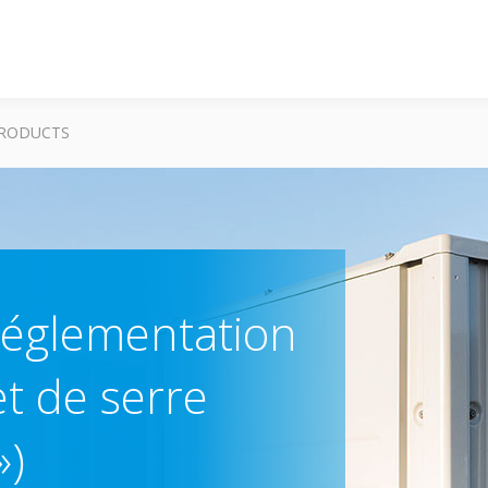
RODUCTS
 réglementation
et de serre
»)