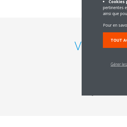
Cookies p
pertinentes e
ainsi que pou
Pour en savo
TOUT A
Vue d'ens
Gérer le
Nous avons rép
réglementation F-Gas