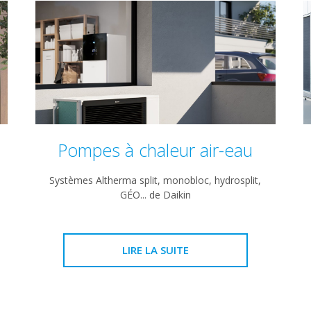
Pompes à chaleur air-eau
Systèmes Altherma split, monobloc, hydrosplit,
GÉO... de Daikin
LIRE LA SUITE