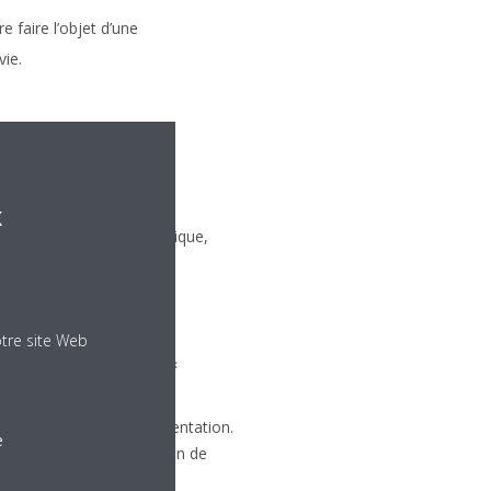
 faire l’objet d’une
vie.
érentes
x
rité, l’efficacité énergétique,
conformité avec les
otre site Web
e faire attention ? » et «
produits avec la réglementation.
e
s et réparés jusqu’à la fin de