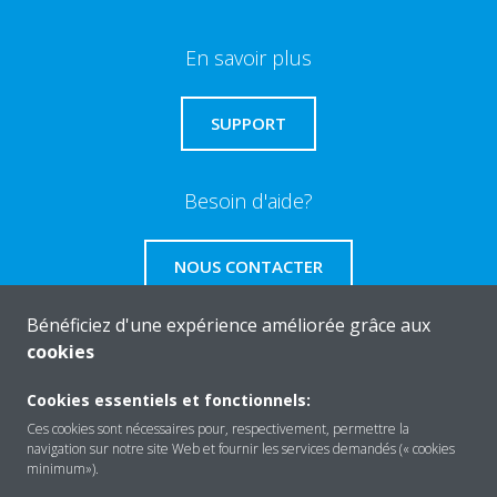
En savoir plus
SUPPORT
Besoin d'aide?
NOUS CONTACTER
Bénéficiez d'une expérience améliorée grâce aux
cookies
About Daikin
Cookies essentiels et fonctionnels:
Ces cookies sont nécessaires pour, respectivement, permettre la
navigation sur notre site Web et fournir les services demandés (« cookies
minimum»).
Solutions